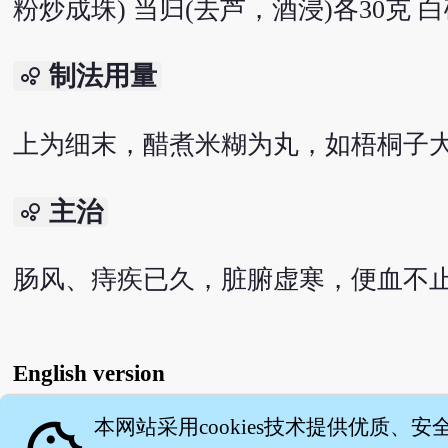
粉炒成珠) 当归(去芦，酒浸)各30克 白矾
制法用量
bubble_chart
上为细末，醋煮米糊为丸，如梧桐子大
主治
bubble_chart
肠风、痔疾已久，脏腑虚寒，便血不
English version
本网站采用cookies技术提供优质、安