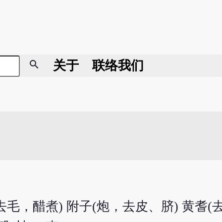
search
关于
联络我们
去毛，醋煮) 附子(炮，去皮、脐) 黄耆(