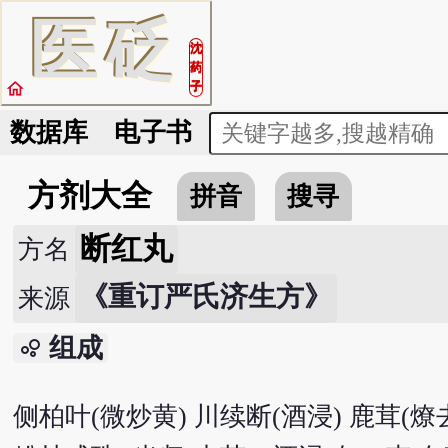
医
砭
沈
药
home
子
数据库
电子书
方剂大全
拼音
搜寻
断红丸
方名
《重订严氏济生方》
来源
组成
bubble_chart
侧柏叶(微炒黄) 川续断(酒浸) 鹿茸(燎