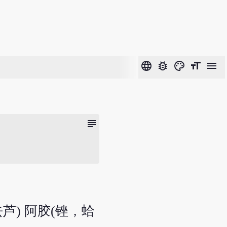
language
bug_report
color_lens
format_size
menu
subject
去芦) 阿胶(锉，蛤