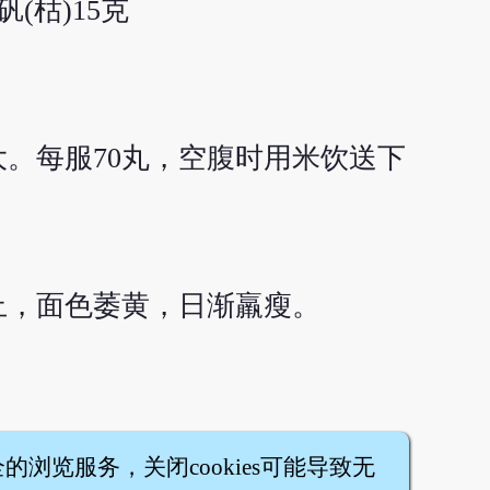
(枯)15克
。每服70丸，空腹时用米饮送下
止，面色萎黄，日渐羸瘦。
全的浏览服务，关闭cookies可能导致无