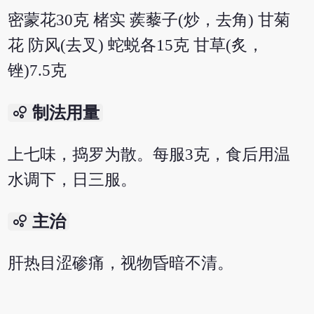
密蒙花30克 楮实 蒺藜子(炒，去角) 甘菊
花 防风(去叉) 蛇蜕各15克 甘草(炙，
锉)7.5克
bubble_chart
制法用量
上七味，捣罗为散。每服3克，食后用温
水调下，日三服。
bubble_chart
主治
肝热目涩碜痛，视物昏暗不清。