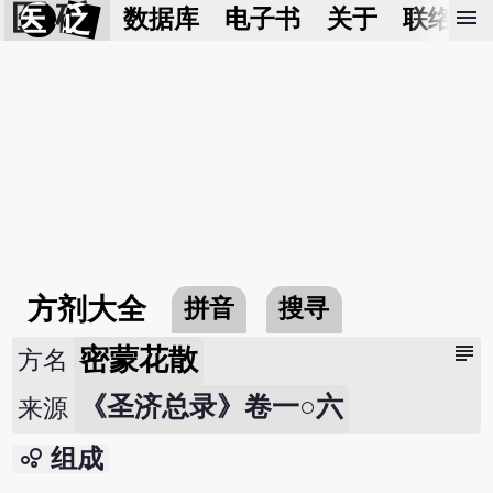
医 砭
menu
数据库
电子书
关于
联络我
方剂大全
拼音
搜寻
subject
密蒙花散
方名
《圣济总录》卷一○六
来源
bubble_chart
组成