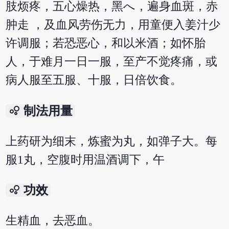
肢烦疼，五心燥热，黑へ，遍身血斑，赤
肿走 ，及血风劳伤无力，用童便入姜汁少
许调服；若恐恶心，和以米酒；如怀胎
人，于难月一日一服，至产不觉疼痛，或
病人服至五服、十服，日倍饮食。
bubble_chart
制法用量
上药研为细末，炼蜜为丸，如弹子大。每
服1丸，空腹时用温酒调下，午
bubble_chart
功效
生精血，去恶血。