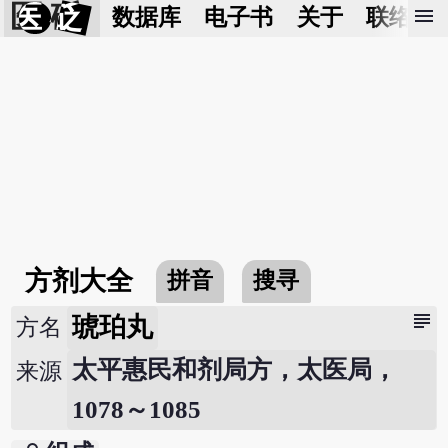
医 砭
menu
数据库
电子书
关于
联络我
方剂大全
拼音
搜寻
subject
琥珀丸
方名
太平惠民和剂局方，太医局，
来源
1078～1085