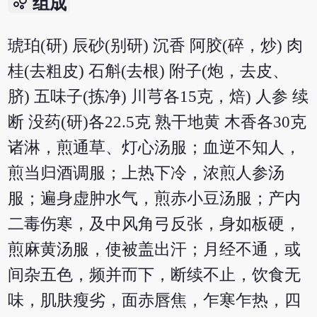
bubble_chart
组成
琥珀(研) 辰砂(别研) 沉香 阿胶(碎，炒) 肉
桂(去粗皮) 石斛(去根) 附子(炮，去皮、
脐) 五味子(拣净) 川芎各15克，焙) 人参 续
断 没药(研)各22.5克 熟干地黄 木香各30克
诸淋，煎通草、灯心汤服；血逆不知人，
煎当归酒调服；上热下冷，浓煎人参汤
服；遍身虚肿水气，煎赤小豆汤服；产内
二毒伤寒，及中风角弓反张，身如板硬，
煎麻黄汤服，使被盖出汗；月经不通，或
间杂五色，频并而下，断续不止，饮食无
味，肌肤瘦劣，面赤唇焦，乍寒乍热，四