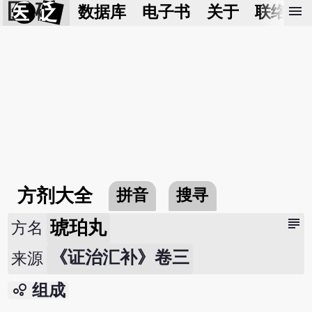
医 砭
menu
数据库
电子书
关于
联络我
方剂大全
拼音
搜寻
subject
琥珀丸
方名
《证治汇补》卷三
来源
bubble_chart
组成