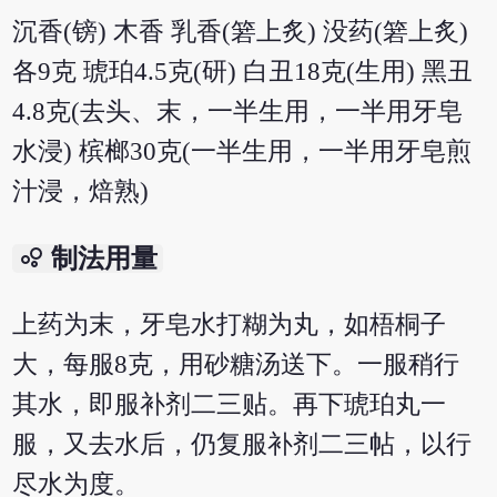
沉香(镑) 木香 乳香(箬上炙) 没药(箬上炙)
各9克 琥珀4.5克(研) 白丑18克(生用) 黑丑
4.8克(去头、末，一半生用，一半用牙皂
水浸) 槟榔30克(一半生用，一半用牙皂煎
汁浸，焙熟)
bubble_chart
制法用量
上药为末，牙皂水打糊为丸，如梧桐子
大，每服8克，用砂糖汤送下。一服稍行
其水，即服补剂二三贴。再下琥珀丸一
服，又去水后，仍复服补剂二三帖，以行
尽水为度。