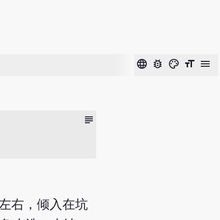
language
bug_report
color_lens
format_size
menu
subject
克左右，倾入在坑