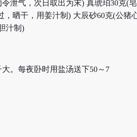
泄气，次日取出为末) 真琥珀30克(皂
煮过，晒干，用姜汁制) 大辰砂60克(公
胆汁制)
大。每夜卧时用盐汤送下50～7