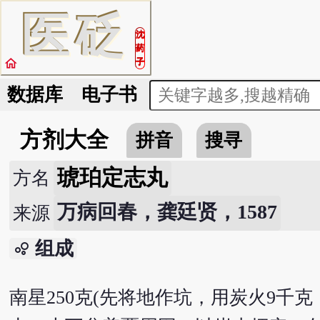
医
砭
沈
药
home
子
数据库
电子书
方剂大全
拼音
搜寻
琥珀定志丸
方名
万病回春，龚廷贤，1587
来源
组成
bubble_chart
南星250克(先将地作坑，用炭火9千