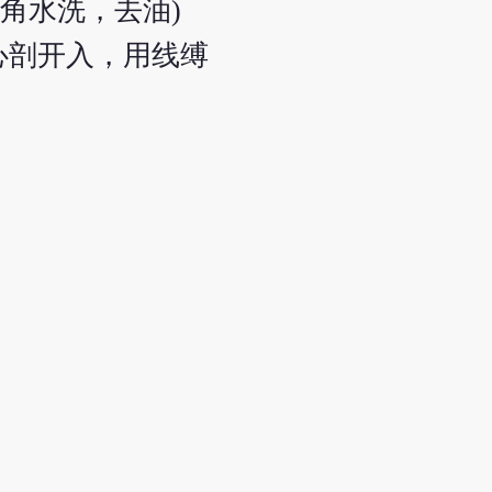
角水洗，去油)
猪心剖开入，用线缚