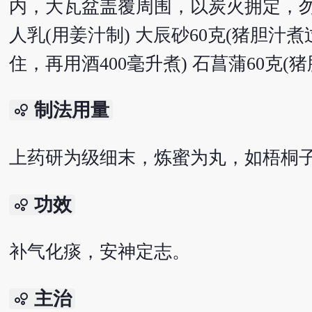
内，大瓦盆盖覆周围，以炭火拥定，勿令
人乳(用姜汁制) 大辰砂60克(猪胆汁
住，再用酒400毫升煮) 石菖蒲60克(猪
制法用量
bubble_chart
上药研为级细末，炼蜜为丸，如梧桐子
功效
bubble_chart
补气化痰，安神定志。
主治
bubble_chart