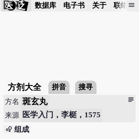
医 砭
menu
数据库
电子书
关于
联络我
方剂大全
拼音
搜寻
subject
斑玄丸
方名
医学入门，李梃，1575
来源
bubble_chart
组成