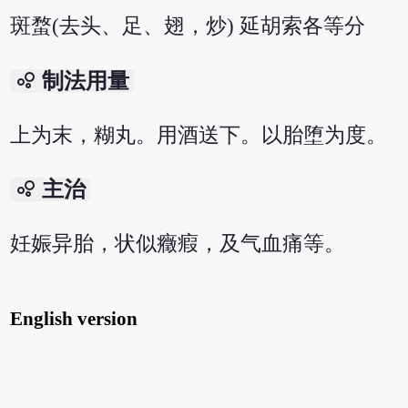
斑蝥(去头、足、翅，炒) 延胡索各等分
bubble_chart
制法用量
上为末，糊丸。用酒送下。以胎堕为度。
bubble_chart
主治
妊娠异胎，状似癥瘕，及气血痛等。
English version