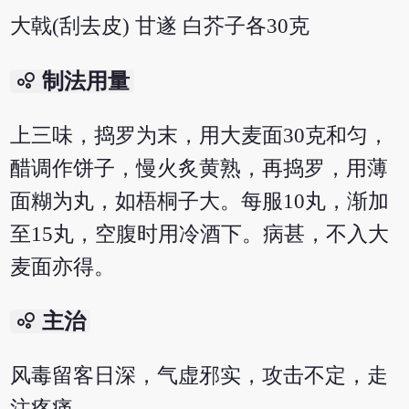
大戟(刮去皮) 甘遂 白芥子各30克
bubble_chart
制法用量
上三味，捣罗为末，用大麦面30克和匀，
醋调作饼子，慢火炙黄熟，再捣罗，用薄
面糊为丸，如梧桐子大。每服10丸，渐加
至15丸，空腹时用冷酒下。病甚，不入大
麦面亦得。
bubble_chart
主治
风毒留客日深，气虚邪实，攻击不定，走
注疼痛。