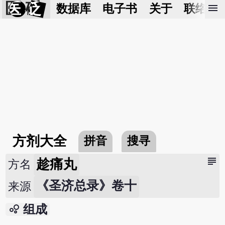
医 砭
menu
数据库
电子书
关于
联络我
方剂大全
拼音
搜寻
subject
趁痛丸
方名
《圣济总录》卷十
来源
bubble_chart
组成