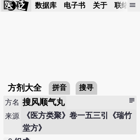
医 砭
menu
数据库
电子书
关于
联络我
方剂大全
拼音
搜寻
subject
搜风顺气丸
方名
《医方类聚》卷一五三引《瑞竹
来源
堂方》