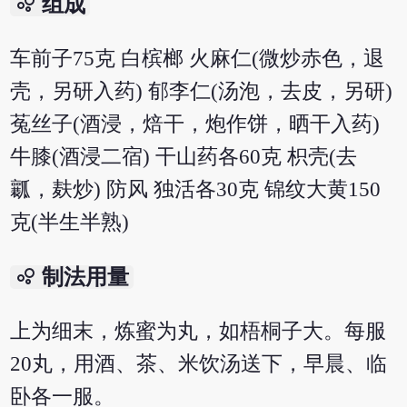
bubble_chart
组成
车前子75克 白槟榔 火麻仁(微炒赤色，退
壳，另研入药) 郁李仁(汤泡，去皮，另研)
菟丝子(酒浸，焙干，炮作饼，晒干入药)
牛膝(酒浸二宿) 干山药各60克 枳壳(去
瓤，麸炒) 防风 独活各30克 锦纹大黄150
克(半生半熟)
bubble_chart
制法用量
上为细末，炼蜜为丸，如梧桐子大。每服
20丸，用酒、茶、米饮汤送下，早晨、临
卧各一服。