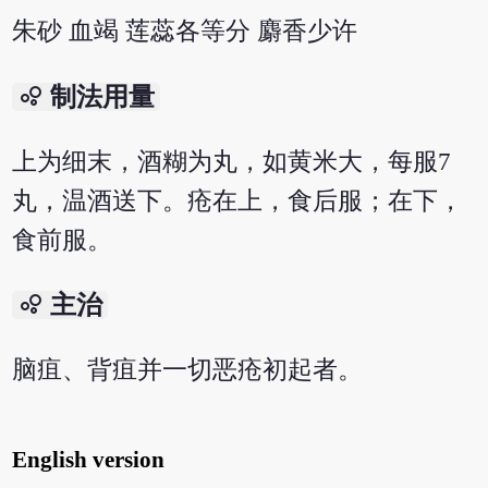
朱砂 血竭 莲蕊各等分 麝香少许
bubble_chart
制法用量
上为细末，酒糊为丸，如黄米大，每服7
丸，温酒送下。疮在上，食后服；在下，
食前服。
bubble_chart
主治
脑疽、背疽并一切恶疮初起者。
English version