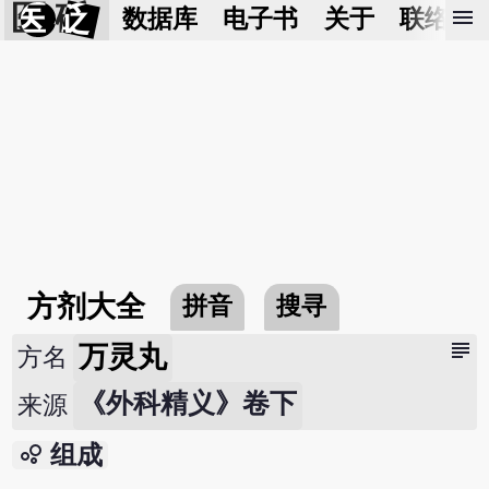
医 砭
menu
数据库
电子书
关于
联络我
方剂大全
拼音
搜寻
subject
万灵丸
方名
《外科精义》卷下
来源
bubble_chart
组成