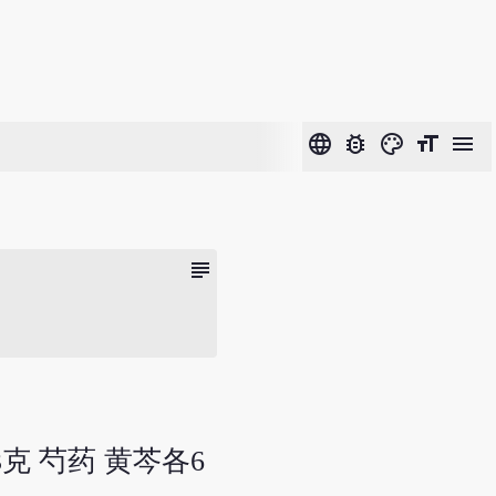
language
bug_report
color_lens
format_size
menu
subject
3克 芍药 黄芩各6