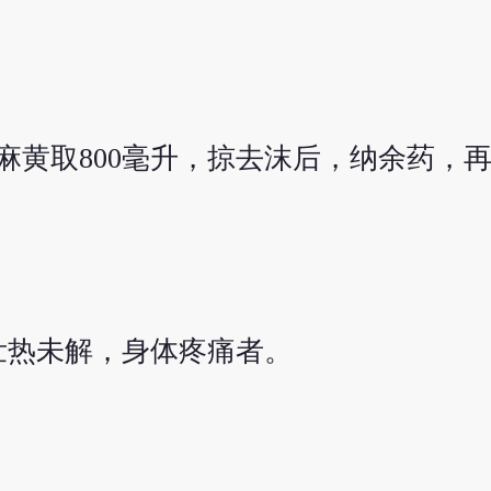
黄取800毫升，掠去沫后，纳余药，再
壮热未解，身体疼痛者。