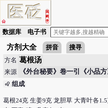
医
砭
沈
药
home
子
数据库
电子书
方剂大全
拼音
搜寻
葛根汤
方名
《外台秘要》卷一引《小品方
来源
组成
bubble_chart
葛根24克 生姜9克 龙胆草 大青叶各1.5