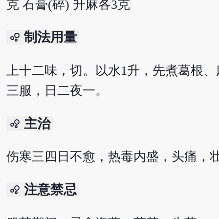
克 石膏(碎) 升麻各3克
制法用量
bubble_chart
上十二味，切。以水1升，先煮葛根、麻
三服，日二夜一。
主治
bubble_chart
伤寒三四日不愈，热毒内盛，头痛，
注意禁忌
bubble_chart