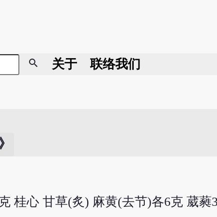
search
关于
联络我们
》
克 桂心 甘草(炙) 麻黄(去节)各6克 葳蕤