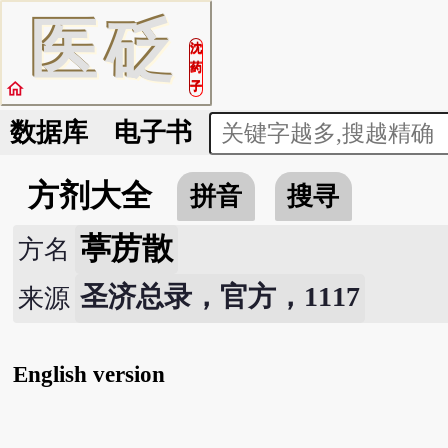
医
砭
沈
药
home
子
数据库
电子书
方剂大全
拼音
搜寻
葶苈散
方名
圣济总录，官方，1117
来源
English version