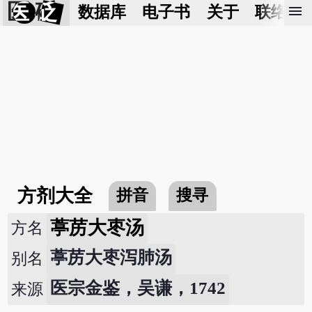
医 砭
menu
数据库
电子书
关于
联络我
方剂大全
拼音
搜寻
葶苈大枣汤
方名
葶苈大枣泻肺汤
别名
医宗金鉴，吴谦，1742
来源