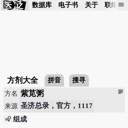
医 砭
menu
数据库
电子书
关于
联络我
方剂大全
拼音
搜寻
subject
紫苋粥
方名
圣济总录，官方，1117
来源
bubble_chart
组成