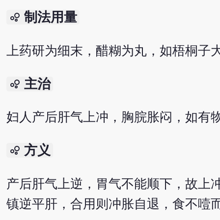
制法用量
bubble_chart
上药研为细末，醋糊为丸，如梧桐子大
主治
bubble_chart
妇人产后肝气上冲，胸脘胀闷，如有
方义
bubble_chart
产后肝气上逆，胃气不能顺下，故上
镇逆平肝，合用则冲胀自退，食不噎