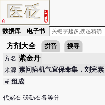
医
砭
沈
药
home
子
数据库
电子书
方剂大全
拼音
搜寻
紫金丹
方名
素问病机气宜保命集，刘完素，
来源
组成
bubble_chart
代赭石 磋砺石各等分