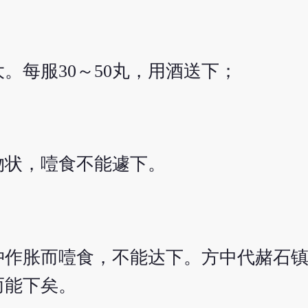
。每服30～50丸，用酒送下；
物状，噎食不能遽下。
冲作胀而噎食，不能达下。方中代赭石
而能下矣。