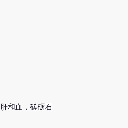
镇肝和血，磋砺石