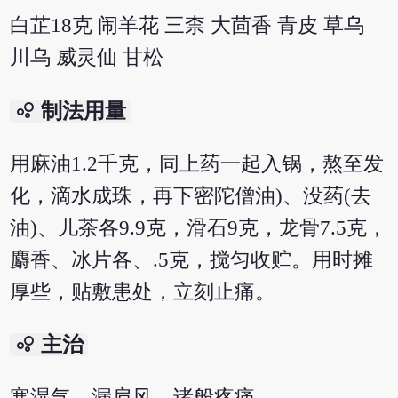
白芷18克 闹羊花 三柰 大茴香 青皮 草乌
川乌 威灵仙 甘松
bubble_chart
制法用量
用麻油1.2千克，同上药一起入锅，熬至发
化，滴水成珠，再下密陀僧油)、没药(去
油)、儿茶各9.9克，滑石9克，龙骨7.5克，
麝香、冰片各、.5克，搅匀收贮。用时摊
厚些，贴敷患处，立刻止痛。
bubble_chart
主治
寒湿气，漏肩风，诸般疼痛。