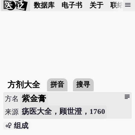
医 砭
menu
数据库
电子书
关于
联络我
方剂大全
拼音
搜寻
subject
紫金膏
方名
疡医大全，顾世澄，1760
来源
bubble_chart
组成