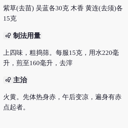
紫草(去苗) 吴蓝各30克 木香 黄连(去须)各
15克
bubble_chart
制法用量
上四味，粗捣筛。每服15克，用水220毫
升，煎至160毫升，去滓
bubble_chart
主治
火黄。先体热身赤，午后变凉，遍身有赤
点起者。