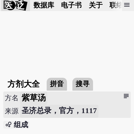
医 砭
menu
数据库
电子书
关于
联络我
方剂大全
拼音
搜寻
subject
紫草汤
方名
圣济总录，官方，1117
来源
bubble_chart
组成