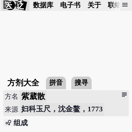
医 砭
menu
数据库
电子书
关于
联络我
方剂大全
拼音
搜寻
subject
紫葳散
方名
妇科玉尺，沈金鳌，1773
来源
bubble_chart
组成