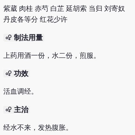
紫葳 肉桂 赤芍 白芷 延胡索 当归 刘寄奴
丹皮各等分 红花少许
bubble_chart
制法用量
上药用酒一份，水二份，煎服。
bubble_chart
功效
活血调经。
bubble_chart
主治
经水不来，发热腹胀。