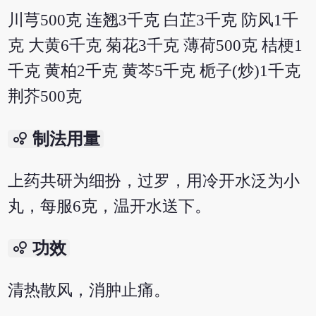
川芎500克 连翘3千克 白芷3千克 防风1千
克 大黄6千克 菊花3千克 薄荷500克 桔梗1
千克 黄柏2千克 黄芩5千克 栀子(炒)1千克
荆芥500克
bubble_chart
制法用量
上药共研为细扮，过罗，用冷开水泛为小
丸，每服6克，温开水送下。
bubble_chart
功效
清热散风，消肿止痛。