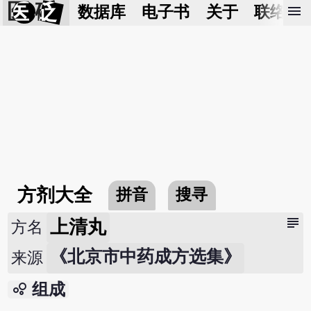
医 砭
menu
数据库
电子书
关于
联络我
方剂大全
拼音
搜寻
subject
上清丸
方名
《北京市中药成方选集》
来源
bubble_chart
组成