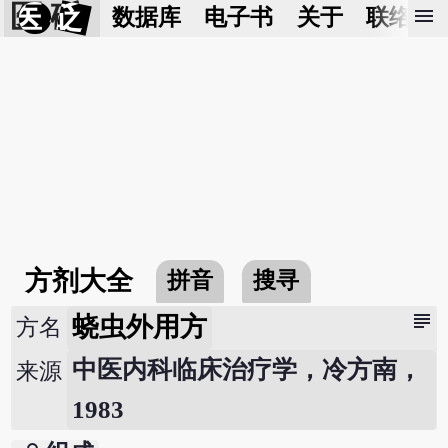
医 砭
menu
数据库
电子书
关于
联络我
方剂大全
拼音
搜寻
subject
蛲虫外用方
方名
中医内科临床治疗学，冷方南，
来源
1983