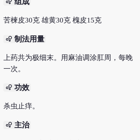
bubble_chart
组成
苦楝皮30克 雄黄30克 槐皮15克
bubble_chart
制法用量
上药共为极细末。用麻油调涂肛周，每晚
一次。
bubble_chart
功效
杀虫止痒。
bubble_chart
主治