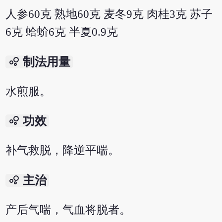
人参60克 熟地60克 麦冬9克 肉桂3克 苏子
6克 蛤蚧6克 半夏0.9克
bubble_chart
制法用量
水煎服。
bubble_chart
功效
补气救脱，降逆平喘。
bubble_chart
主治
产后气喘，气血将脱者。