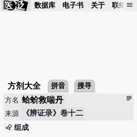
医 砭
menu
数据库
电子书
关于
联络我
方剂大全
拼音
搜寻
subject
蛤蚧救喘丹
方名
《辨证录》卷十二
来源
bubble_chart
组成