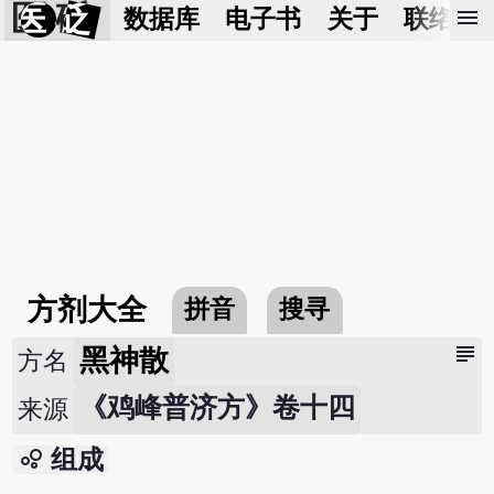
医 砭
menu
数据库
电子书
关于
联络我
方剂大全
拼音
搜寻
subject
黑神散
方名
《鸡峰普济方》卷十四
来源
bubble_chart
组成