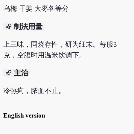
乌梅 干姜 大枣各等分
bubble_chart
制法用量
上三味，同烧存性，研为细末。每服3
克，空腹时用温米饮调下。
bubble_chart
主治
冷热痢，脓血不止。
English version