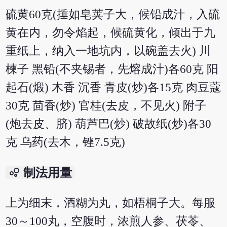
硫黄60克(捶如皂荚子大，候铅成汁，入硫
黄在内，勿令焰起，候硫黄化，倾出于九
重纸上，纳入一地坑内，以碗盖去火) 川
楝子 黑铅(不夹锡者，先熔成汁)各60克 阳
起石(煅) 木香 沉香 青皮(炒)各15克 肉豆蔻
30克 茴香(炒) 官桂(去皮，不见火) 附子
(炮去皮、脐) 葫芦巴(炒) 破故纸(炒)各30
克 乌药(去木，锉7.5克)
bubble_chart
制法用量
上为细末，酒糊为丸，如梧桐子大。每服
30～100丸，空腹时，浓煎人参、茯苓、