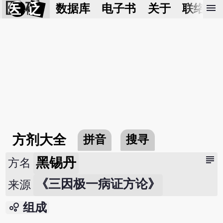
医 砭
menu
数据库
电子书
关于
联络我
方剂大全
拼音
搜寻
subject
黑锡丹
方名
《三因极一病证方论》
来源
bubble_chart
组成