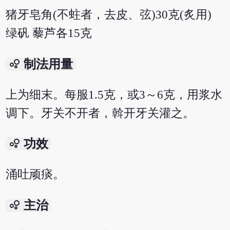
猪牙皂角(不蛀者，去皮、弦)30克(炙用)
绿矾 藜芦各15克
bubble_chart
制法用量
上为细末。每服1.5克，或3～6克，用浆水
调下。牙关不开者，斡开牙关灌之。
bubble_chart
功效
涌吐顽痰。
bubble_chart
主治