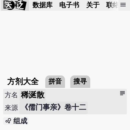
医 砭
menu
数据库
电子书
关于
联络我
方剂大全
拼音
搜寻
subject
稀涎散
方名
《儒门事亲》卷十二
来源
bubble_chart
组成