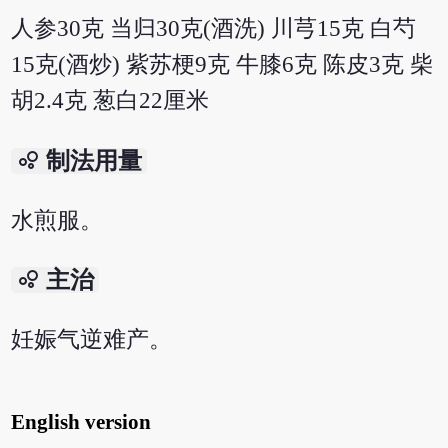
人参30克 当归30克(酒洗) 川芎15克 白芍
15克(酒炒) 紫苏梗9克 牛膝6克 陈皮3克 柴
胡2.4克 葱白22厘米
bubble_chart
制法用量
水煎服。
bubble_chart
主治
妊娠气逆难产。
English version