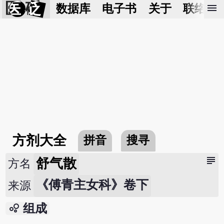
医 砭
menu
数据库
电子书
关于
联络我
方剂大全
拼音
搜寻
subject
舒气散
方名
《傅青主女科》卷下
来源
bubble_chart
组成