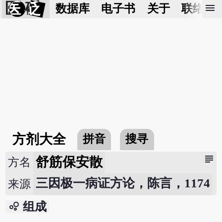
医 砭
menu
数据库
电子书
关于
联络我
方剂大全
拼音
搜寻
subject
舒筋保安散
方名
三因极一病证方论，陈言，1174
来源
bubble_chart
组成