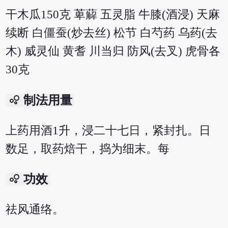
干木瓜150克 萆薢 五灵脂 牛膝(酒浸) 天麻
续断 白僵蚕(炒去丝) 松节 白芍药 乌药(去
木) 威灵仙 黄耆 川当归 防风(去叉) 虎骨各
30克
bubble_chart
制法用量
上药用酒1升，浸二十七日，紧封扎。日
数足，取药焙干，捣为细末。每
bubble_chart
功效
祛风通络。