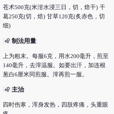
苍术500克(米泔水浸三日，切，焙干) 干
葛250克(切，焙) 甘草120克(炙赤色，切
细)
bubble_chart
制法用量
上为粗末。每服6克，用水200毫升，煎至
140毫升，去滓温服。如要出汗，加连根
葱白6厘米同煎服。滓再煎一服。
bubble_chart
主治
四时伤寒，浑身发热，四肢疼痛，头重眼
疼。