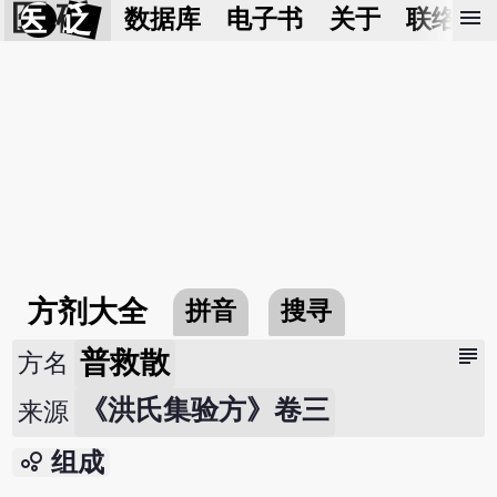
医 砭
menu
数据库
电子书
关于
联络我
方剂大全
拼音
搜寻
subject
普救散
方名
《洪氏集验方》卷三
来源
bubble_chart
组成