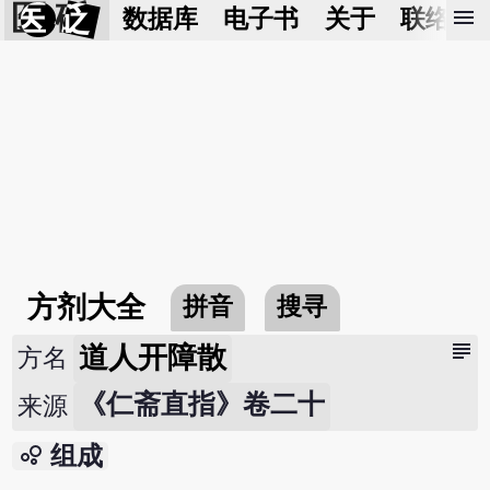
医 砭
menu
数据库
电子书
关于
联络我
方剂大全
拼音
搜寻
subject
道人开障散
方名
《仁斋直指》卷二十
来源
bubble_chart
组成