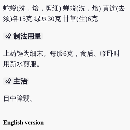
蛇蜕(洗，焙，剪细) 蝉蜕(洗，焙) 黄连(去
须)各15克 绿豆30克 甘草(生)6克
bubble_chart
制法用量
上药锉为细末。每服6克，食后、临卧时
用新水煎服。
bubble_chart
主治
目中障翳。
English version