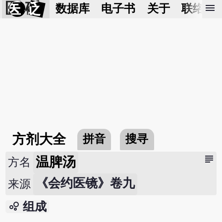
医 砭
menu
数据库
电子书
关于
联络我
方剂大全
拼音
搜寻
subject
温脾汤
方名
《会约医镜》卷九
来源
bubble_chart
组成