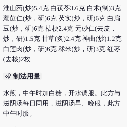
淮山药(炒)5.4克 白茯苓3.6克 白术(制)3克
薏苡仁(炒，研)6克 芡实(炒，研)6克 白扁
豆(炒，研)6克 桔梗2.4克 元砂仁(去皮，
炒，研)1.5克 甘草(炙)2.4克 神曲(炒)1.2克
白莲肉(炒，研)6克 秫米(炒，研)3克 红枣
(去核)2枚
bubble_chart
制法用量
水煎，中午时加白糖，开水调服。此方与
滋阴汤每日同用，滋阴汤早、晚服，此方
中午时服。