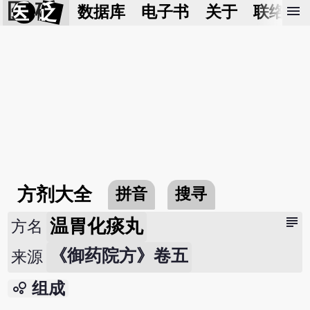
医 砭
menu
数据库
电子书
关于
联络我
方剂大全
拼音
搜寻
subject
温胃化痰丸
方名
《御药院方》卷五
来源
bubble_chart
组成