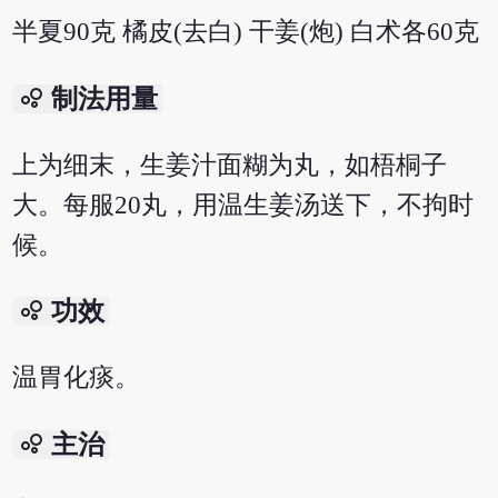
半夏90克 橘皮(去白) 干姜(炮) 白术各60克
bubble_chart
制法用量
上为细末，生姜汁面糊为丸，如梧桐子
大。每服20丸，用温生姜汤送下，不拘时
候。
bubble_chart
功效
温胃化痰。
bubble_chart
主治