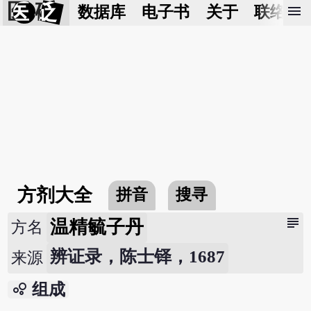
医 砭
menu
数据库
电子书
关于
联络我
方剂大全
拼音
搜寻
subject
温精毓子丹
方名
辨证录，陈士铎，1687
来源
bubble_chart
组成