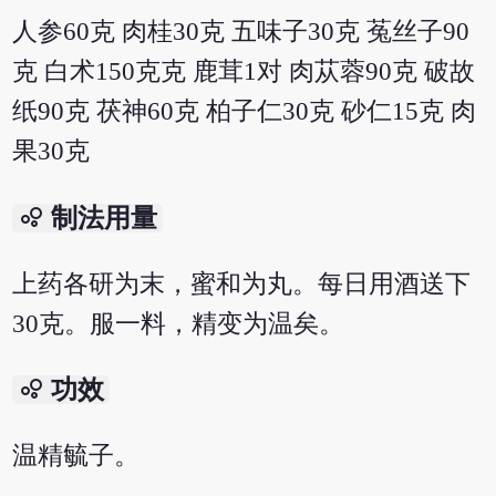
人参60克 肉桂30克 五味子30克 菟丝子90
克 白术150克克 鹿茸1对 肉苁蓉90克 破故
纸90克 茯神60克 柏子仁30克 砂仁15克 肉
果30克
bubble_chart
制法用量
上药各研为末，蜜和为丸。每日用酒送下
30克。服一料，精变为温矣。
bubble_chart
功效
温精毓子。