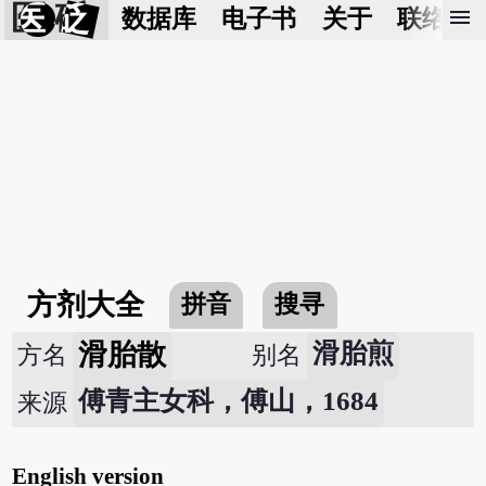
医 砭
menu
数据库
电子书
关于
联络我
方剂大全
拼音
搜寻
滑胎散
滑胎煎
方名
别名
傅青主女科，傅山，1684
来源
English version