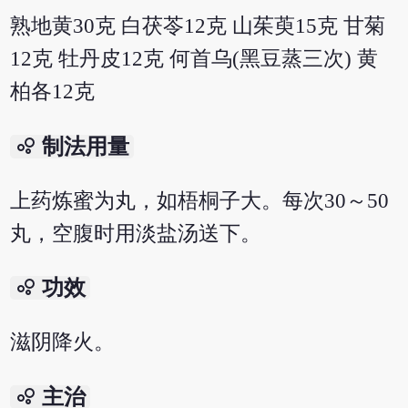
熟地黄30克 白茯苓12克 山茱萸15克 甘菊
12克 牡丹皮12克 何首乌(黑豆蒸三次) 黄
柏各12克
bubble_chart
制法用量
上药炼蜜为丸，如梧桐子大。每次30～50
丸，空腹时用淡盐汤送下。
bubble_chart
功效
滋阴降火。
bubble_chart
主治