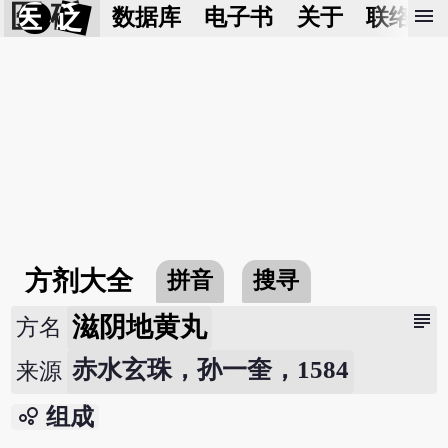
医 砭
menu
数据库
电子书
关于
联络我
方剂大全
拼音
搜寻
subject
滋阴地黄丸
方名
赤水玄珠，孙一奎，1584
来源
bubble_chart
组成