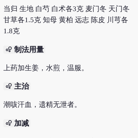
当归 生地 白芍 白术各3克 麦门冬 天门冬
甘草各1.5克 知母 黄柏 远志 陈皮 川芎各
1.8克
bubble_chart
制法用量
上药加生姜，水煎，温服。
bubble_chart
主治
潮咳汗血，遗精无泄者。
bubble_chart
加减