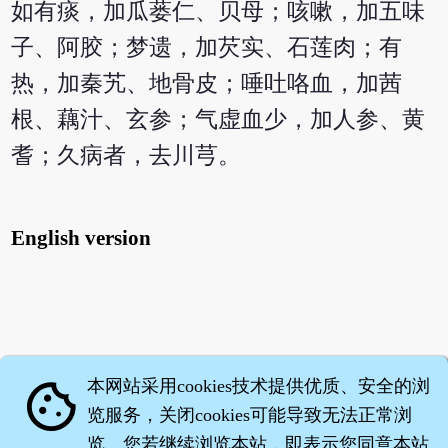
如有痰，加瓜蒌仁、贝母；咳嗽，加五味
子、阿胶；梦遗，加芡实、石莲肉；有
热，加秦艽、地骨皮；唾吐咯血，加茜
根、藕汁、玄参；气虚血少，加人参、黄
耆；久病者，去川芎。
English version
本网站采用cookies技术提供优质、安全的浏
cookie
览服务，关闭cookies可能导致无法正常浏
览。您若继续浏览本站，即表示您同意本站