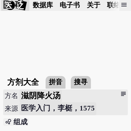
医 砭
menu
数据库
电子书
关于
联络我
方剂大全
拼音
搜寻
subject
滋阴降火汤
方名
医学入门，李梃，1575
来源
bubble_chart
组成