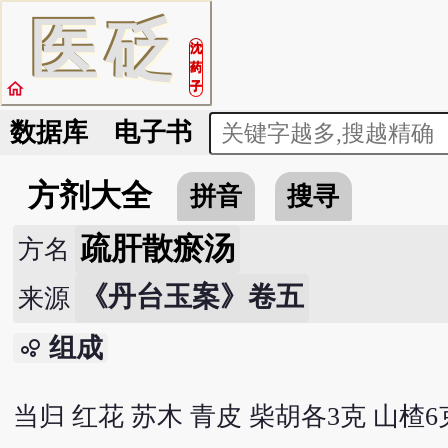
医
砭
沈
药
home
子
数据库
电子书
方剂大全
拼音
搜寻
疏肝散瘀汤
方名
《丹台玉案》卷五
来源
组成
bubble_chart
当归 红花 苏木 青皮 柴胡各3克 山楂6