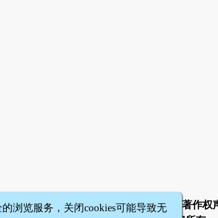
于
联络我们
服务条款
隐私权条款
著作权
|
|
|
|
全的浏览服务，关闭cookies可能导致无