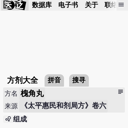
医 砭
menu
数据库
电子书
关于
联络我
方剂大全
拼音
搜寻
subject
槐角丸
方名
《太平惠民和剂局方》卷六
来源
bubble_chart
组成