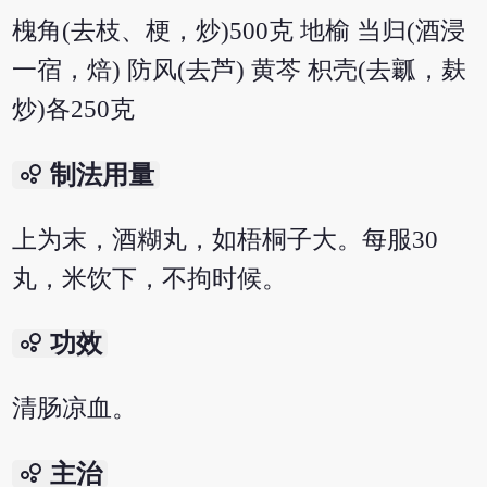
槐角(去枝、梗，炒)500克 地榆 当归(酒浸
一宿，焙) 防风(去芦) 黄芩 枳壳(去瓤，麸
炒)各250克
bubble_chart
制法用量
上为末，酒糊丸，如梧桐子大。每服30
丸，米饮下，不拘时候。
bubble_chart
功效
清肠凉血。
bubble_chart
主治