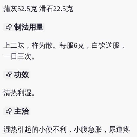
蒲灰52.5克 滑石22.5克
bubble_chart
制法用量
上二味，杵为散。每服6克，白饮送服，
一日三次。
bubble_chart
功效
清热利湿。
bubble_chart
主治
湿热引起的小便不利，小腹急胀，尿道疼