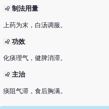
制法用量
bubble_chart
上药为末，白汤调服。
功效
bubble_chart
化痰理气，健脾消滞。
主治
bubble_chart
痰阻气滞，食后胸满。