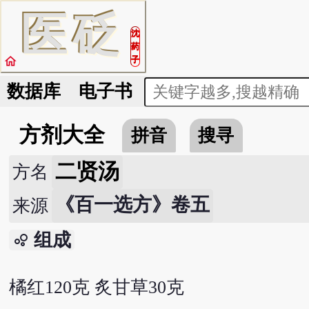
医
砭
沈
药
home
子
数据库
电子书
方剂大全
拼音
搜寻
二贤汤
方名
《百一选方》卷五
来源
组成
bubble_chart
橘红120克 炙甘草30克