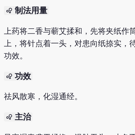
制法用量
bubble_chart
上药将二香与蕲艾揉和，先将夹纸作
上，将针点着一头，对患向纸捺实，
功效。
功效
bubble_chart
祛风散寒，化湿通经。
主治
bubble_chart