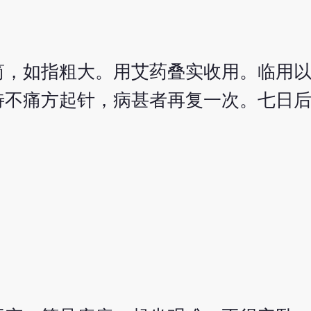
筒，如指粗大。用艾药叠实收用。临用
待不痛方起针，病甚者再复一次。七日