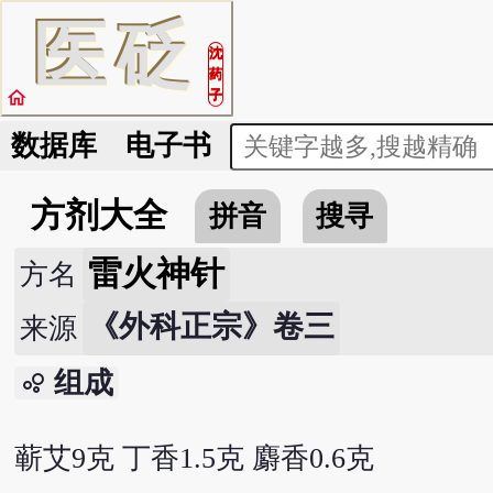
医
砭
沈
药
home
子
数据库
电子书
方剂大全
拼音
搜寻
雷火神针
方名
《外科正宗》卷三
来源
组成
bubble_chart
蕲艾9克 丁香1.5克 麝香0.6克