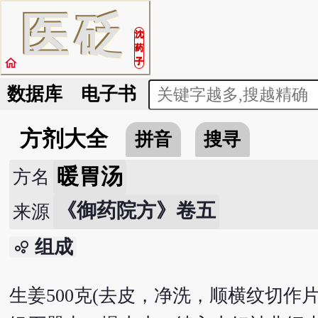
医
砭
沈
药
home
子
数据库
电子书
方剂大全
拼音
搜寻
暖胃汤
方名
《御药院方》卷五
来源
组成
bubble_chart
生姜500克(去皮，净洗，顺横纹切作