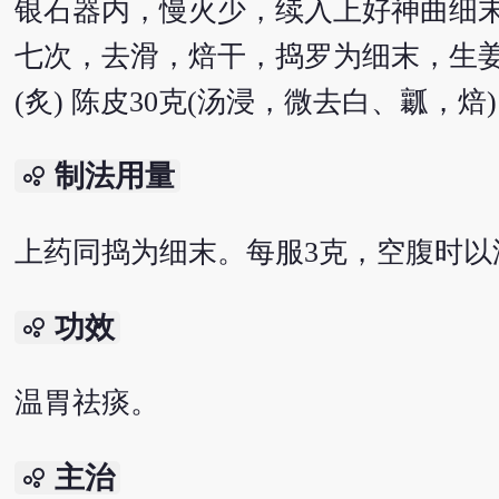
银石器内，慢火少，续入上好神曲细末30
七次，去滑，焙干，捣罗为细末，生姜自
(炙) 陈皮30克(汤浸，微去白、瓤，焙)
制法用量
bubble_chart
上药同捣为细末。每服3克，空腹时以
功效
bubble_chart
温胃祛痰。
主治
bubble_chart