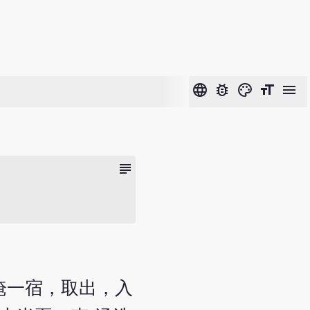
language
bug_report
color_lens
format_size
menu
subject
，淹一宿，取出，入