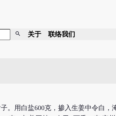
search
关于
联络我们
片子。用白盐600克，掺入生姜中令白