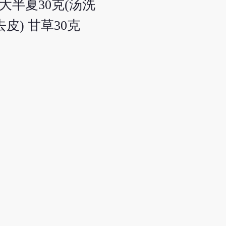
大半夏30克(汤洗
) 甘草30克