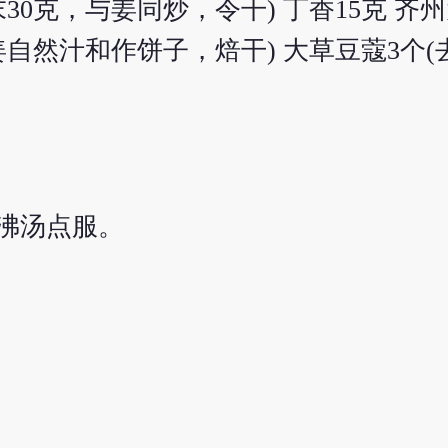
克，与姜同炒，令干) 丁香15克 齐州
然汁和作饼子，焙干) 大草豆蔻3个(去皮
沸汤点服。