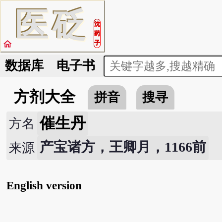
医
砭
沈
药
home
子
数据库
电子书
方剂大全
拼音
搜寻
催生丹
方名
产宝诸方，王卿月，1166前
来源
English version