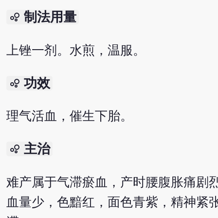
制法用量
bubble_chart
上锉一剂。水煎，温服。
功效
bubble_chart
理气活血，催生下胎。
主治
bubble_chart
难产属于气滞瘀血，产时腰腹胀痛剧
血量少，色黯红，面色青紫，精神紧