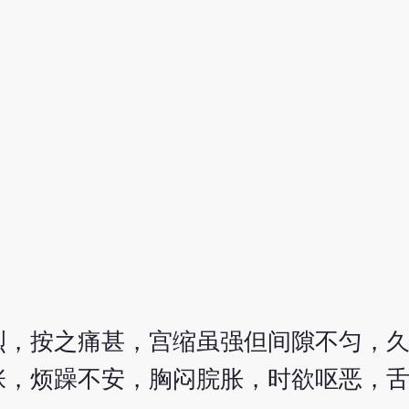
烈，按之痛甚，宫缩虽强但间隙不匀，
张，烦躁不安，胸闷脘胀，时欲呕恶，