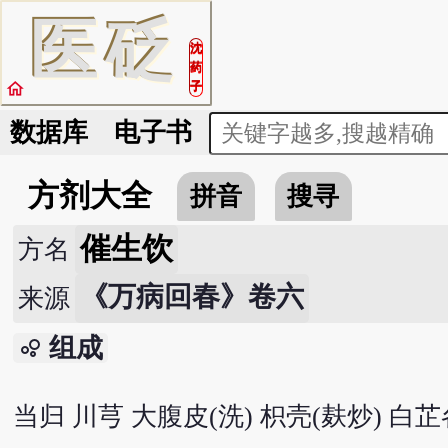
医
砭
沈
药
home
子
数据库
电子书
方剂大全
拼音
搜寻
催生饮
方名
《万病回春》卷六
来源
组成
bubble_chart
当归 川芎 大腹皮(洗) 枳壳(麸炒) 白