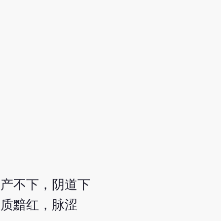
久产不下，阴道下
舌质黯红，脉涩