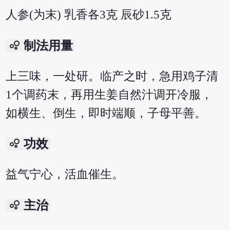
人参(为末) 乳香各3克 辰砂1.5克
bubble_chart
制法用量
上三味，一处研。临产之时，急用鸡子清
1个调药末，再用生姜自然汁调开冷服，
如横生、倒生，即时端顺，子母平善。
bubble_chart
功效
益气宁心，活血催生。
bubble_chart
主治