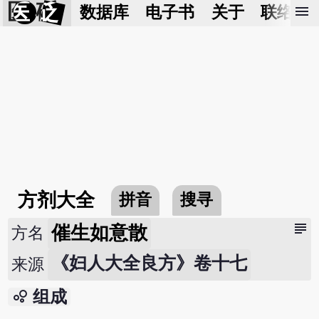
医 砭
menu
数据库
电子书
关于
联络我
方剂大全
拼音
搜寻
subject
催生如意散
方名
《妇人大全良方》卷十七
来源
bubble_chart
组成