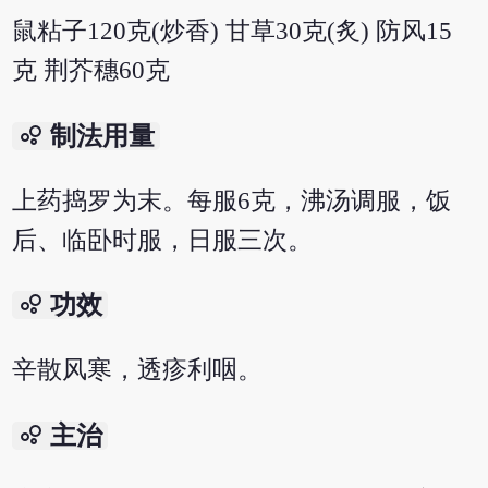
鼠粘子120克(炒香) 甘草30克(炙) 防风15
克 荆芥穗60克
bubble_chart
制法用量
上药捣罗为末。每服6克，沸汤调服，饭
后、临卧时服，日服三次。
bubble_chart
功效
辛散风寒，透疹利咽。
bubble_chart
主治