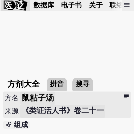
医 砭
menu
数据库
电子书
关于
联络我
方剂大全
拼音
搜寻
subject
鼠粘子汤
方名
《类证活人书》卷二十一
来源
bubble_chart
组成