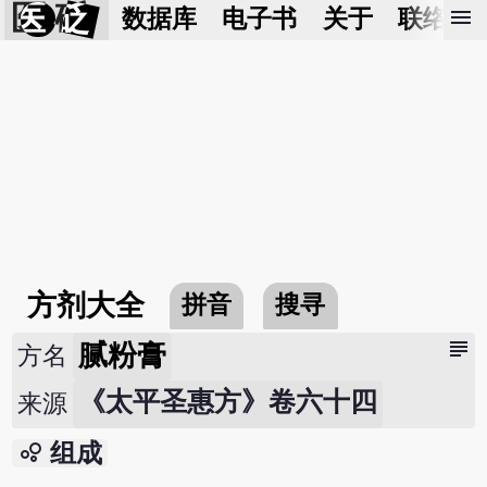
医 砭
menu
数据库
电子书
关于
联络我
方剂大全
拼音
搜寻
subject
腻粉膏
方名
《太平圣惠方》卷六十四
来源
bubble_chart
组成