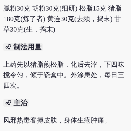
腻粉30克 胡粉30克(细研) 松脂15克 猪脂
180克(炼了者) 黄连30克(去须，捣末) 甘
草30克(生，捣末)
bubble_chart
制法用量
上药先以猪脂煎松脂，化后去滓，下四味
搅令匀，倾于瓷盒中。外涂患处，每日三
四次。
bubble_chart
主治
风邪热毒客搏皮肤，身体生疮肿痛。