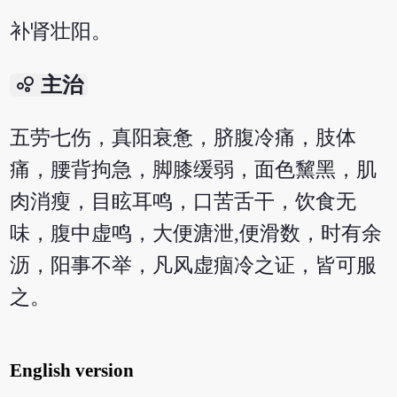
补肾壮阳。
bubble_chart
主治
五劳七伤，真阳衰惫，脐腹冷痛，肢体
痛，腰背拘急，脚膝缓弱，面色黧黑，肌
肉消瘦，目眩耳鸣，口苦舌干，饮食无
味，腹中虚鸣，大便溏泄,便滑数，时有余
沥，阳事不举，凡风虚痼冷之证，皆可服
之。
English version