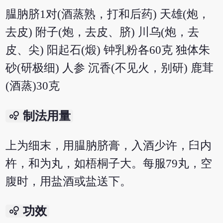
腽肭脐1对(酒蒸熟，打和后药) 天雄(炮，
去皮) 附子(炮，去皮、脐) 川乌(炮，去
皮、尖) 阳起石(煅) 钟乳粉各60克 独体朱
砂(研极细) 人参 沉香(不见火，别研) 鹿茸
(酒蒸)30克
bubble_chart
制法用量
上为细末，用腽肭脐膏，入酒少许，臼内
杵，和为丸，如梧桐子大。每服79丸，空
腹时，用盐酒或盐送下。
bubble_chart
功效