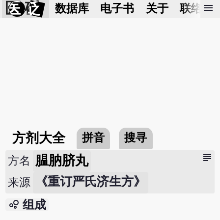
医 砭
menu
数据库
电子书
关于
联络我
方剂大全
拼音
搜寻
subject
腽肭脐丸
方名
《重订严氏济生方》
来源
bubble_chart
组成