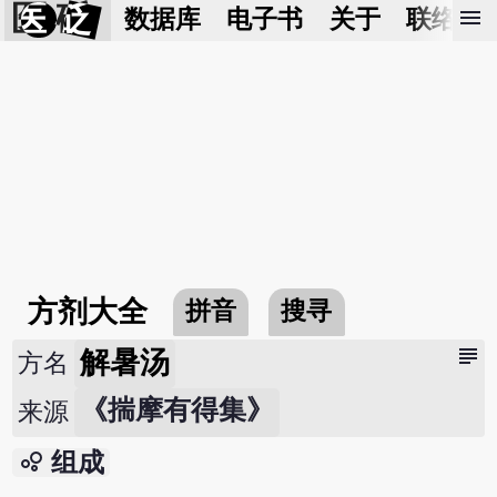
医 砭
menu
数据库
电子书
关于
联络我
方剂大全
拼音
搜寻
subject
解暑汤
方名
《揣摩有得集》
来源
bubble_chart
组成