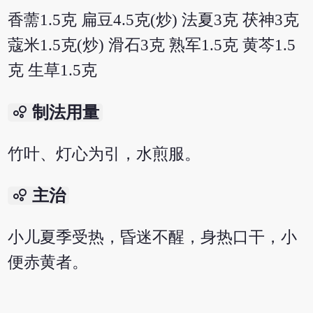
香薷1.5克 扁豆4.5克(炒) 法夏3克 茯神3克
蔻米1.5克(炒) 滑石3克 熟军1.5克 黄芩1.5
克 生草1.5克
bubble_chart
制法用量
竹叶、灯心为引，水煎服。
bubble_chart
主治
小儿夏季受热，昏迷不醒，身热口干，小
便赤黄者。