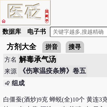
医
砭
沈
药
home
子
数据库
电子书
方剂大全
拼音
搜寻
解毒承气汤
方名
《伤寒温疫条辨》卷五
来源
组成
bubble_chart
白僵蚕(酒炒)9克 蝉蜕(全)10个 黄连3