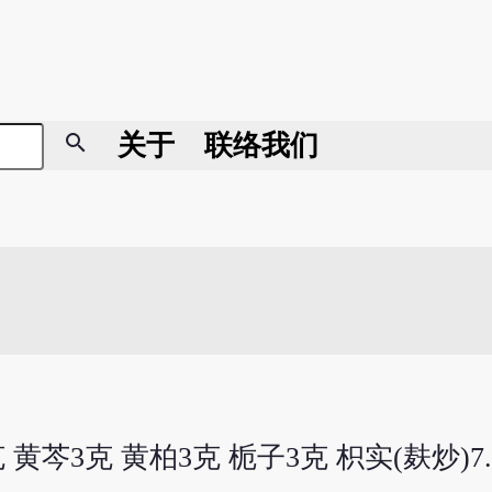
search
关于
联络我们
克 黄芩3克 黄柏3克 栀子3克 枳实(麸炒)7