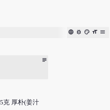
language
bug_report
color_lens
format_size
menu
subject
.5克 厚朴(姜汁