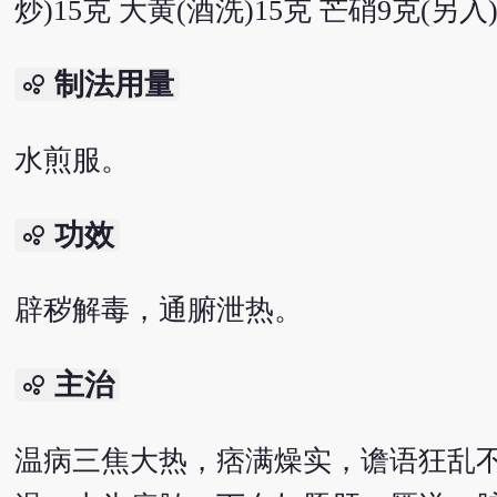
炒)15克 大黄(酒洗)15克 芒硝9克(另入
制法用量
bubble_chart
水煎服。
功效
bubble_chart
辟秽解毒，通腑泄热。
主治
bubble_chart
温病三焦大热，痞满燥实，谵语狂乱