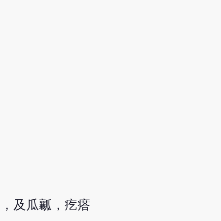
缩，及瓜瓤，疙瘩