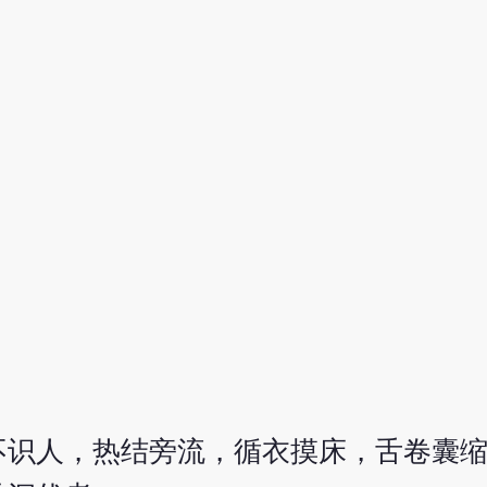
)
不识人，热结旁流，循衣摸床，舌卷囊