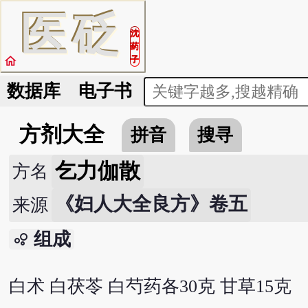
医
砭
沈
药
home
子
数据库
电子书
方剂大全
拼音
搜寻
乞力伽散
方名
《妇人大全良方》卷五
来源
组成
bubble_chart
白术 白茯苓 白芍药各30克 甘草15克