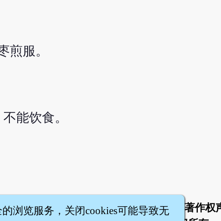
枣煎服。
，不能饮食。
于
联络我们
服务条款
隐私权条款
著作权
|
|
|
|
全的浏览服务，关闭cookies可能导致无