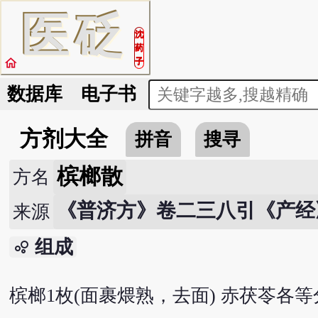
医
砭
沈
药
home
子
数据库
电子书
方剂大全
拼音
搜寻
槟榔散
方名
《普济方》卷二三八引《产经
来源
组成
bubble_chart
槟榔1枚(面裹煨熟，去面) 赤茯苓各等