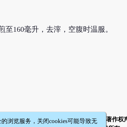
，煎至160毫升，去滓，空腹时温服。
于
联络我们
服务条款
隐私权条款
著作权
|
|
|
|
全的浏览服务，关闭cookies可能导致无