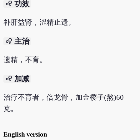
bubble_chart
功效
补肝益肾，涩精止遗。
bubble_chart
主治
遗精，不育。
bubble_chart
加减
治疗不育者，倍龙骨，加金樱子(熬)60
克。
English version