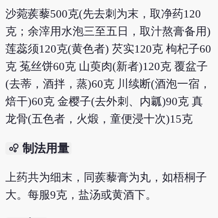
沙菀蒺藜500克(先去刺为末，取净药120
克；余滓用水泡三至五日，取汁熬膏备用)
莲蕊须120克(黄色者) 芡实120克 枸杞子60
克 菟丝饼60克 山萸肉(新者)120克 覆盆子
(去蒂，酒拌，蒸)60克 川续断(酒泡一宿，
焙干)60克 金樱子(去外刺、内瓤)90克 真
龙骨(五色者，火煅，童便浸十次)15克
bubble_chart
制法用量
上药共为细末，同蒺藜膏为丸，如梧桐子
大。每服9克，盐汤或黄酒下。