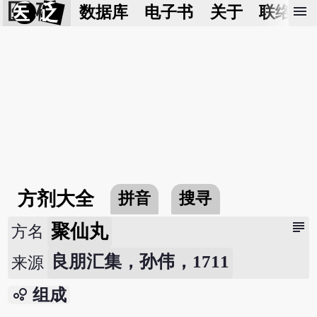
医 砭
menu
数据库
电子书
关于
联络我
方剂大全
拼音
搜寻
subject
聚仙丸
方名
良朋汇集，孙伟，1711
来源
bubble_chart
组成